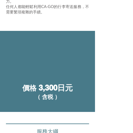
力。
任何人都能輕鬆利用CA-GO的行李寄送服務，不
需要繁瑣複雜的手續。
3,300
日元
價格
（ 含税 ）
服務大綱